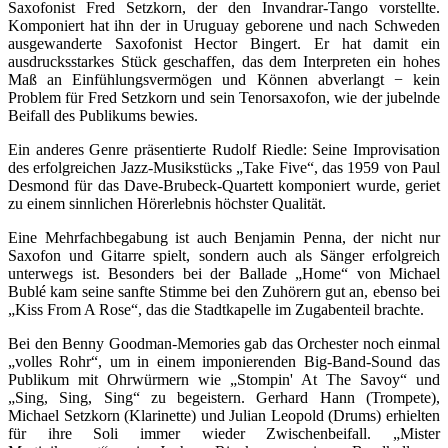
Saxofonist Fred Setzkorn, der den Invandrar-Tango vorstellte.
Komponiert hat ihn der in Uruguay geborene und nach Schweden
ausgewanderte Saxofonist Hector Bingert. Er hat damit ein
ausdrucksstarkes Stück geschaffen, das dem Interpreten ein hohes
Maß an Einfühlungsvermögen und Können abverlangt − kein
Problem für Fred Setzkorn und sein Tenorsaxofon, wie der jubelnde
Beifall des Publikums bewies.
Ein anderes Genre präsentierte Rudolf Riedle: Seine Improvisation
des erfolgreichen Jazz-Musikstücks „Take Five“, das 1959 von Paul
Desmond für das Dave-Brubeck-Quartett komponiert wurde, geriet
zu einem sinnlichen Hörerlebnis höchster Qualität.
Eine Mehrfachbegabung ist auch Benjamin Penna, der nicht nur
Saxofon und Gitarre spielt, sondern auch als Sänger erfolgreich
unterwegs ist. Besonders bei der Ballade „Home“ von Michael
Bublé kam seine sanfte Stimme bei den Zuhörern gut an, ebenso bei
„Kiss From A Rose“, das die Stadtkapelle im Zugabenteil brachte.
Bei den Benny Goodman-Memories gab das Orchester noch einmal
„volles Rohr“, um in einem imponierenden Big-Band-Sound das
Publikum mit Ohrwürmern wie „Stompin' At The Savoy“ und
„Sing, Sing, Sing“ zu begeistern. Gerhard Hann (Trompete),
Michael Setzkorn (Klarinette) und Julian Leopold (Drums) erhielten
für ihre Soli immer wieder Zwischenbeifall. „Mister