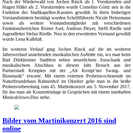
Nach der Wiederwahl von Jochen Rinck als 1. Vorsitzenden und
Hagen Hiller als 2. Vorsitzenden wurde Cornelius Görtz neu in die
Funktion des Stadtkapellen-Kassiers gewählt. In ihren bisherigen
Vorstandsämtern bestätigt wurden Schriftführerin Nicole Heinzmann
sowie als weitere Vorstandsmitglieder mit verschiedenen
Funktionsbereichen Reiner Asel, Andreas Pleyer, Steffi Riedle und
Jugendleiter Stefan Riedle. Neu in den erweiterten Vorstand gewählt
wurde Lena Kalbfuß.
Im weiteren Verlauf ging Jochen Rinck auf die im weiteren
Jahresverlauf anstehenden musikalischen Auftritte ein, wo man beim
Bad Dürkheimer Stadtfest neben neuerlichem Ausschank und
musikalischem Abschluss in diesem Jahr Besuch aus der
Partnerstadt Kempten mit der „Alt Kempt’ner Swing- und
Blasmusik“ erwarte. Mit einem externen Probenwochenende im
Naturfreundehaus Rahnenhof im Oktober gehe man in die heiße
Probenvorbereitung zum 45. Martinikonzert am 5. November 2017,
für das man als Konzerteinlage in Gesprächen mit einem namhaften
Musicalclown-Duo stehe.
Bilder vom Martinikonzert 2016 sind
online