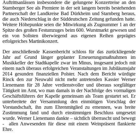
Auftrittsanlässen insbesondere die gelungene Konzertreise an den
Starnberger See als Premiere in der seit langem bereits bestehenden
Partnerschaft der Landkreise Bad Dürkheim und Starnberg heraus,
die auch Niederschlag in der Süddeutschen Zeitung gefunden hatte.
Weitere Höhepunkte seien die Mitwirkung als Zugnummer 1 an der
Spitze des großen Festumzuges beim 600. Wurstmarkt gewesen und
ein von Solisten überwiegend aus eigenen Reihen geprägtes
erfolgreiches Martinikonzert.
Der anschließende Kassenbericht schloss für das zurückliegende
Jahr auf Grund länger geplanter Erneuerungsmaßnahmen im
Musikkeller der Stadtkapelle zwar im Minus, insgesamt jedoch mit
einem nach überaus erfolgreichen Veranstaltungen im Jubiläumsjahr
2014 gesunden finanziellen Polster. Nach dem Bericht würdigte
Rinck den zur Neuwahl nicht mehr antretenden Kassier Werner
Lienemann für 28 Jahre verdienstvoller und überaus sorgfältiger
Tätigkeit im Amt, wo man damals in der Nachfolge des vormaligen
Geschäftsführers der Kapelle gemeinsam als Team gestartet sei. Er
unterbreitete der Versammlung den einmütigen Vorschlag der
Vorstandschaft, ihn zum Ehrenmitglied zu ernennen, was breite
Zustimmung fand und durch einstimmigen Beschluss umgesetzt
wurde. Werner Lienemann dankte – sichtlich überrascht und bewegt
- allen Anwesenden für diese mit einem Weinpräsent flankierte
Ehre.