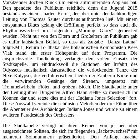
Vorsitzender Jochen Rinck um einen aufmunternden Applaus bat.
Den spendete das Publikum reichlich, denn die Jugend 2015
bestand aus einem „harten Kern“, der aber unter der fachkundigen
Leitung von Thomas Sauter durchaus aufhorchen ließ. Mit einem
entspannten Blues gelang die Eröffnung perfekt, so dass auch die
Rhythmuswechsel im folgenden „Morning Glory“ gemeistert
wurden. Nicht nur von den Eltern und Großeltern im Publikum gab
es dafür lautstarken Beifall, so dass als Zugabe „Danza Latina“
folgte.Mit „Return To Ithaka“ des holländischen Komponisten Kees
Vlak stand ein erster Höhepunkt auf dem Programm. Die
anspruchsvolle Tondichtung verlangte den vollen Einsatz der
Stadtkapelle, um eindrucksvoll die Stationen der Irrfahrt des
Odysseus musikalisch darzustellen: die verlockenden Tänze der
Nixe Kalypso, die verführerischen Lieder der Zauberin Kirke und
die verwirrenden Gesänge der Sirenen, umgesetzt mit
Trommelwirbeln, Flöten und großem Blech. Die Stadtkapelle unter
der Leitung ihres Dirigenten Alfred Hann stellte so meisterlich ihr
Können dar und setzte dies mit der „Indiana Jones Selection“ fort.
Diese Auswahl vereinte die schönsten Melodien der drei Filme über
die Abenteuer des Archäologen Indiana Jones und wurde zu einem
weiteren Paradestück des Orchesters.
Die Stadtkapelle verfügt in ihren Reihen von je her über
ausgezeichnete Solisten, die sich im fliegenden „Jackettwechsel“ mit
mehreren Solonummern präsentierten. Den Anfang machte