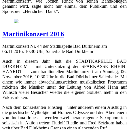
Martinikonzert“, wie Jochen Rinck von seinen Bandkollegen
genannt wird, sagte nicht nur einmal dem Publikum und den
Sponsoren „Herzlichen Dank“.
Martinikonzert 2016
Martinikonzert Nr. 44 der Stadtkapelle Bad Dürkheim am
06.11.2016, 10:30 Uhr, Salierhalle Bad Dürkheim
Auch in diesem Jahr lädt die STADTKAPELLE BAD
DÜRKHEIM – mit Unterstützung der SPARKASSE RHEIN-
HAARDT – zum traditionellen Martinikonzert am Sonntag, 06.
November 2016, 10.30 Uhr in die Bad Dürkheimer Salierhalle. Mit
einem wie immer abwechslungsreichen musikalischen Programm
möchten die Musiker unter der Leitung von Alfred Hann auf
Wunsch vieler Besucher wieder die eigenen Solisten mehr in den
Fokus rücken.
Nach dem konzertanten Einstieg – unter anderem einem Ausflug in
die griechische Mytholgie mit Homers Odyssee und den Abenteuern
von Indiana Jones – werden zwei herausragende Saxophonisten
solistisch in Aktion treten: Rudolf Riedle und Fred Setzkorn haben
weit über Bad Dürkheims Grenzen einen glänzenden Ruf.