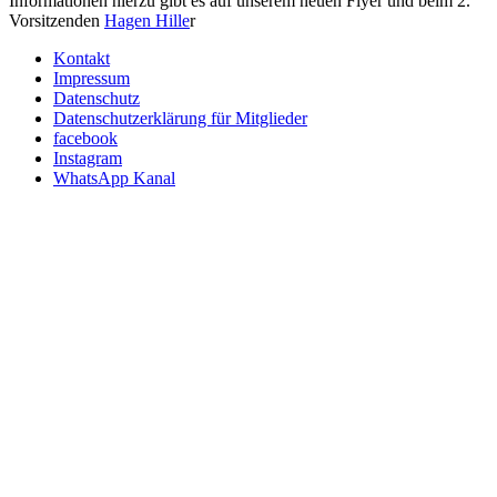
Informationen hierzu gibt es auf unserem neuen Flyer und beim 2.
Vorsitzenden
Hagen Hille
r
Kontakt
Impressum
Datenschutz
Datenschutzerklärung für Mitglieder
facebook
Instagram
WhatsApp Kanal