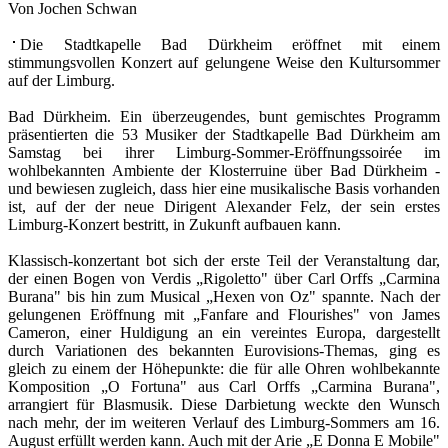
Von Jochen Schwan
Die Stadtkapelle Bad Dürkheim eröffnet mit einem
stimmungsvollen Konzert auf gelungene Weise den Kultursommer
auf der Limburg.
Bad Dürkheim. Ein überzeugendes, bunt gemischtes Programm
präsentierten die 53 Musiker der Stadtkapelle Bad Dürkheim am
Samstag bei ihrer Limburg-Sommer-Eröffnungssoirée im
wohlbekannten Ambiente der Klosterruine über Bad Dürkheim -
und bewiesen zugleich, dass hier eine musikalische Basis vorhanden
ist, auf der der neue Dirigent Alexander Felz, der sein erstes
Limburg-Konzert bestritt, in Zukunft aufbauen kann.
Klassisch-konzertant bot sich der erste Teil der Veranstaltung dar,
der einen Bogen von Verdis „Rigoletto" über Carl Orffs „Carmina
Burana" bis hin zum Musical „Hexen von Oz" spannte. Nach der
gelungenen Eröffnung mit „Fanfare and Flourishes" von James
Cameron, einer Huldigung an ein vereintes Europa, dargestellt
durch Variationen des bekannten Eurovisions-Themas, ging es
gleich zu einem der Höhepunkte: die für alle Ohren wohlbekannte
Komposition „O Fortuna" aus Carl Orffs „Carmina Burana",
arrangiert für Blasmusik. Diese Darbietung weckte den Wunsch
nach mehr, der im weiteren Verlauf des Limburg-Sommers am 16.
August erfüllt werden kann. Auch mit der Arie „E Donna E Mobile"