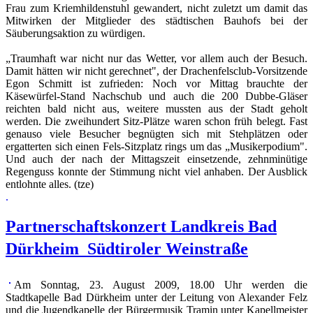
Frau zum Kriemhildenstuhl gewandert, nicht zuletzt um damit das
Mitwirken der Mitglieder des städtischen Bauhofs bei der
Säuberungsaktion zu würdigen.
„Traumhaft war nicht nur das Wetter, vor allem auch der Besuch.
Damit hätten wir nicht gerechnet", der Drachenfelsclub-Vorsitzende
Egon Schmitt ist zufrieden: Noch vor Mittag brauchte der
Käsewürfel-Stand Nachschub und auch die 200 Dubbe-Gläser
reichten bald nicht aus, weitere mussten aus der Stadt geholt
werden. Die zweihundert Sitz-Plätze waren schon früh belegt. Fast
genauso viele Besucher begnügten sich mit Stehplätzen oder
ergatterten sich einen Fels-Sitzplatz rings um das „Musikerpodium".
Und auch der nach der Mittagszeit einsetzende, zehnminütige
Regenguss konnte der Stimmung nicht viel anhaben. Der Ausblick
entlohnte alles. (tze)
.
Partnerschaftskonzert Landkreis Bad
Dürkheim  Südtiroler Weinstraße
Am Sonntag, 23. August 2009, 18.00 Uhr werden die
Stadtkapelle Bad Dürkheim unter der Leitung von Alexander Felz
und die Jugendkapelle der Bürgermusik Tramin unter Kapellmeister