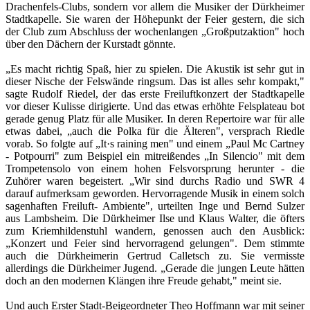
Drachenfels-Clubs, sondern vor allem die Musiker der Dürkheimer
Stadtkapelle. Sie waren der Höhepunkt der Feier gestern, die sich
der Club zum Abschluss der wochenlangen „Großputzaktion" hoch
über den Dächern der Kurstadt gönnte.
„Es macht richtig Spaß, hier zu spielen. Die Akustik ist sehr gut in
dieser Nische der Felswände ringsum. Das ist alles sehr kompakt,"
sagte Rudolf Riedel, der das erste Freiluftkonzert der Stadtkapelle
vor dieser Kulisse dirigierte. Und das etwas erhöhte Felsplateau bot
gerade genug Platz für alle Musiker. In deren Repertoire war für alle
etwas dabei, „auch die Polka für die Älteren", versprach Riedle
vorab. So folgte auf „It·s raining men" und einem „Paul Mc Cartney
- Potpourri" zum Beispiel ein mitreißendes „In Silencio" mit dem
Trompetensolo von einem hohen Felsvorsprung herunter - die
Zuhörer waren begeistert. „Wir sind durchs Radio und SWR 4
darauf aufmerksam geworden. Hervorragende Musik in einem solch
sagenhaften Freiluft- Ambiente", urteilten Inge und Bernd Sulzer
aus Lambsheim. Die Dürkheimer Ilse und Klaus Walter, die öfters
zum Kriemhildenstuhl wandern, genossen auch den Ausblick:
„Konzert und Feier sind hervorragend gelungen". Dem stimmte
auch die Dürkheimerin Gertrud Calletsch zu. Sie vermisste
allerdings die Dürkheimer Jugend. „Gerade die jungen Leute hätten
doch an den modernen Klängen ihre Freude gehabt," meint sie.
Und auch Erster Stadt-Beigeordneter Theo Hoffmann war mit seiner