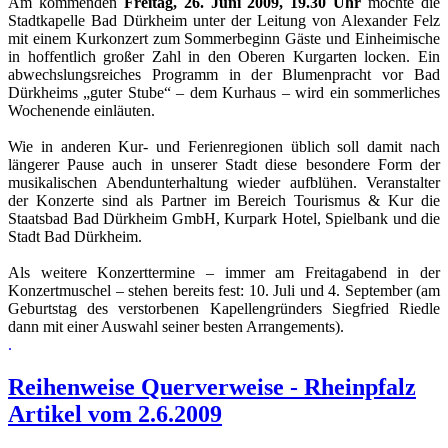
Am kommenden
Freitag, 26. Juni 2009, 19.30 Uhr
möchte die
Stadtkapelle Bad Dürkheim unter der Leitung von Alexander Felz
mit einem Kurkonzert zum Sommerbeginn Gäste und Einheimische
in hoffentlich großer Zahl in den Oberen Kurgarten locken. Ein
abwechslungsreiches Programm in der Blumenpracht vor Bad
Dürkheims „guter Stube“ – dem Kurhaus – wird ein sommerliches
Wochenende einläuten.
Wie in anderen Kur- und Ferienregionen üblich soll damit nach
längerer Pause auch in unserer Stadt diese besondere Form der
musikalischen Abendunterhaltung wieder aufblühen. Veranstalter
der Konzerte sind als Partner im Bereich Tourismus & Kur die
Staatsbad Bad Dürkheim GmbH, Kurpark Hotel, Spielbank und die
Stadt Bad Dürkheim.
Als weitere Konzerttermine – immer am Freitagabend in der
Konzertmuschel – stehen bereits fest: 10. Juli und 4. September (am
Geburtstag des verstorbenen Kapellengründers Siegfried Riedle
dann mit einer Auswahl seiner besten Arrangements).
.
Reihenweise Querverweise - Rheinpfalz
Artikel vom 2.6.2009