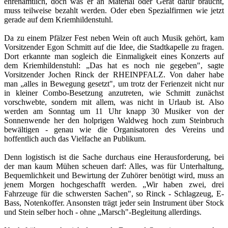
ehrenamtlich, doch was er an Material oder Gerät dafür braucht,
muss teilweise bezahlt werden. Oder eben Spezialfirmen wie jetzt
gerade auf dem Kriemhildenstuhl.
Da zu einem Pfälzer Fest neben Wein oft auch Musik gehört, kam
Vorsitzender Egon Schmitt auf die Idee, die Stadtkapelle zu fragen.
Dort erkannte man sogleich die Einmaligkeit eines Konzerts auf
dem Kriemhildenstuhl: „Das hat es noch nie gegeben", sagte
Vorsitzender Jochen Rinck der RHEINPFALZ. Von daher habe
man „alles in Bewegung gesetzt", um trotz der Ferienzeit nicht nur
in kleiner Combo-Besetzung anzutreten, wie Schmitt zunächst
vorschwebte, sondern mit allem, was nicht in Urlaub ist. Also
werden am Sonntag um 11 Uhr knapp 30 Musiker von der
Sonnenwende her den holprigen Waldweg hoch zum Steinbruch
bewältigen - genau wie die Organisatoren des Vereins und
hoffentlich auch das Vielfache an Publikum.
Denn logistisch ist die Sache durchaus eine Herausforderung, bei
der man kaum Mühen scheuen darf: Alles, was für Unterhaltung,
Bequemlichkeit und Bewirtung der Zuhörer benötigt wird, muss an
jenem Morgen hochgeschafft werden. „Wir haben zwei, drei
Fahrzeuge für die schwersten Sachen", so Rinck - Schlagzeug, E-
Bass, Notenkoffer. Ansonsten trägt jeder sein Instrument über Stock
und Stein selber hoch - ohne „Marsch"-Begleitung allerdings.