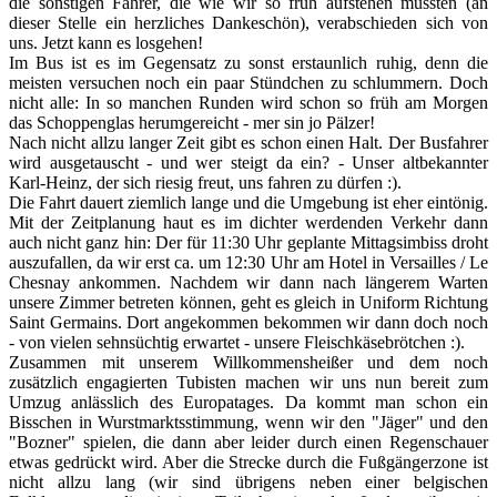
die sonstigen Fahrer, die wie wir so früh aufstehen mussten (an
dieser Stelle ein herzliches Dankeschön), verabschieden sich von
uns. Jetzt kann es losgehen!
Im Bus ist es im Gegensatz zu sonst erstaunlich ruhig, denn die
meisten versuchen noch ein paar Stündchen zu schlummern. Doch
nicht alle: In so manchen Runden wird schon so früh am Morgen
das Schoppenglas herumgereicht - mer sin jo Pälzer!
Nach nicht allzu langer Zeit gibt es schon einen Halt. Der Busfahrer
wird ausgetauscht - und wer steigt da ein? - Unser altbekannter
Karl-Heinz, der sich riesig freut, uns fahren zu dürfen :).
Die Fahrt dauert ziemlich lange und die Umgebung ist eher eintönig.
Mit der Zeitplanung haut es im dichter werdenden Verkehr dann
auch nicht ganz hin: Der für 11:30 Uhr geplante Mittagsimbiss droht
auszufallen, da wir erst ca. um 12:30 Uhr am Hotel in Versailles / Le
Chesnay ankommen. Nachdem wir dann nach längerem Warten
unsere Zimmer betreten können, geht es gleich in Uniform Richtung
Saint Germains. Dort angekommen bekommen wir dann doch noch
- von vielen sehnsüchtig erwartet - unsere Fleischkäsebrötchen :).
Zusammen mit unserem Willkommensheißer und dem noch
zusätzlich engagierten Tubisten machen wir uns nun bereit zum
Umzug anlässlich des Europatages. Da kommt man schon ein
Bisschen in Wurstmarktsstimmung, wenn wir den "Jäger" und den
"Bozner" spielen, die dann aber leider durch einen Regenschauer
etwas gedrückt wird. Aber die Strecke durch die Fußgängerzone ist
nicht allzu lang (wir sind übrigens neben einer belgischen