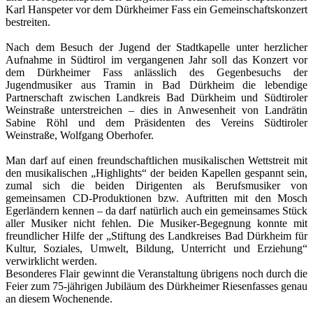
Karl Hanspeter vor dem Dürkheimer Fass ein Gemeinschaftskonzert
bestreiten.
Nach dem Besuch der Jugend der Stadtkapelle unter herzlicher
Aufnahme in Südtirol im vergangenen Jahr soll das Konzert vor
dem Dürkheimer Fass anlässlich des Gegenbesuchs der
Jugendmusiker aus Tramin in Bad Dürkheim die lebendige
Partnerschaft zwischen Landkreis Bad Dürkheim und Südtiroler
Weinstraße unterstreichen – dies in Anwesenheit von Landrätin
Sabine Röhl und dem Präsidenten des Vereins Südtiroler
Weinstraße, Wolfgang Oberhofer.
Man darf auf einen freundschaftlichen musikalischen Wettstreit mit
den musikalischen „Highlights“ der beiden Kapellen gespannt sein,
zumal sich die beiden Dirigenten als Berufsmusiker von
gemeinsamen CD-Produktionen bzw. Auftritten mit den Mosch
Egerländern kennen – da darf natürlich auch ein gemeinsames Stück
aller Musiker nicht fehlen. Die Musiker-Begegnung konnte mit
freundlicher Hilfe der „Stiftung des Landkreises Bad Dürkheim für
Kultur, Soziales, Umwelt, Bildung, Unterricht und Erziehung“
verwirklicht werden.
Besonderes Flair gewinnt die Veranstaltung übrigens noch durch die
Feier zum 75-jährigen Jubiläum des Dürkheimer Riesenfasses genau
an diesem Wochenende.
.