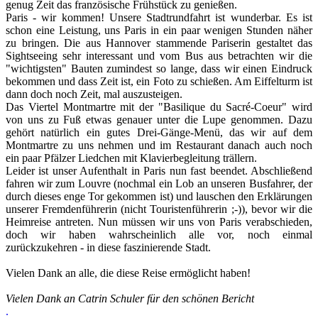
genug Zeit das französische Frühstück zu genießen.
Paris - wir kommen! Unsere Stadtrundfahrt ist wunderbar. Es ist
schon eine Leistung, uns Paris in ein paar wenigen Stunden näher
zu bringen. Die aus Hannover stammende Pariserin gestaltet das
Sightseeing sehr interessant und vom Bus aus betrachten wir die
"wichtigsten" Bauten zumindest so lange, dass wir einen Eindruck
bekommen und dass Zeit ist, ein Foto zu schießen. Am Eiffelturm ist
dann doch noch Zeit, mal auszusteigen.
Das Viertel Montmartre mit der "Basilique du Sacré-Coeur" wird
von uns zu Fuß etwas genauer unter die Lupe genommen. Dazu
gehört natürlich ein gutes Drei-Gänge-Menü, das wir auf dem
Montmartre zu uns nehmen und im Restaurant danach auch noch
ein paar Pfälzer Liedchen mit Klavierbegleitung trällern.
Leider ist unser Aufenthalt in Paris nun fast beendet. Abschließend
fahren wir zum Louvre (nochmal ein Lob an unseren Busfahrer, der
durch dieses enge Tor gekommen ist) und lauschen den Erklärungen
unserer Fremdenführerin (nicht Touristenführerin ;-)), bevor wir die
Heimreise antreten. Nun müssen wir uns von Paris verabschieden,
doch wir haben wahrscheinlich alle vor, noch einmal
zurückzukehren - in diese faszinierende Stadt.
Vielen Dank an alle, die diese Reise ermöglicht haben!
Vielen Dank an Catrin Schuler für den schönen Bericht
.