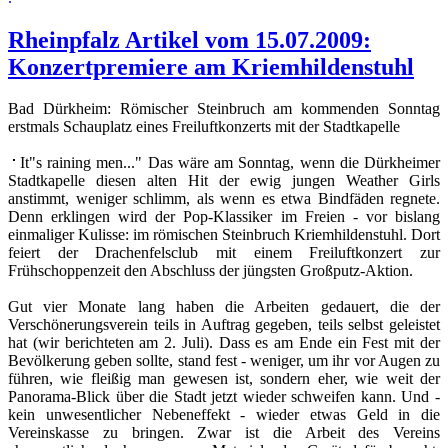
Rheinpfalz Artikel vom 15.07.2009:
Konzertpremiere am Kriemhildenstuhl
Bad Dürkheim: Römischer Steinbruch am kommenden Sonntag
erstmals Schauplatz eines Freiluftkonzerts mit der Stadtkapelle
It"s raining men..." Das wäre am Sonntag, wenn die Dürkheimer
Stadtkapelle diesen alten Hit der ewig jungen Weather Girls
anstimmt, weniger schlimm, als wenn es etwa Bindfäden regnete.
Denn erklingen wird der Pop-Klassiker im Freien - vor bislang
einmaliger Kulisse: im römischen Steinbruch Kriemhildenstuhl. Dort
feiert der Drachenfelsclub mit einem Freiluftkonzert zur
Frühschoppenzeit den Abschluss der jüngsten Großputz-Aktion.
Gut vier Monate lang haben die Arbeiten gedauert, die der
Verschönerungsverein teils in Auftrag gegeben, teils selbst geleistet
hat (wir berichteten am 2. Juli). Dass es am Ende ein Fest mit der
Bevölkerung geben sollte, stand fest - weniger, um ihr vor Augen zu
führen, wie fleißig man gewesen ist, sondern eher, wie weit der
Panorama-Blick über die Stadt jetzt wieder schweifen kann. Und -
kein unwesentlicher Nebeneffekt - wieder etwas Geld in die
Vereinskasse zu bringen. Zwar ist die Arbeit des Vereins