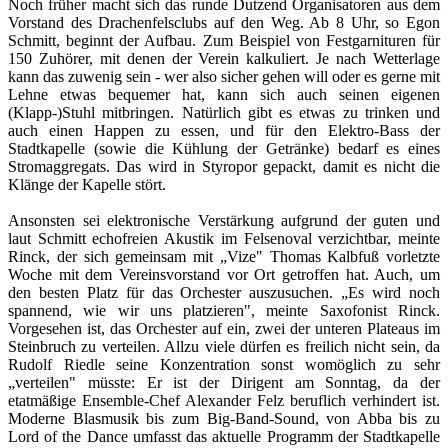
Noch früher macht sich das runde Dutzend Organisatoren aus dem
Vorstand des Drachenfelsclubs auf den Weg. Ab 8 Uhr, so Egon
Schmitt, beginnt der Aufbau. Zum Beispiel von Festgarnituren für
150 Zuhörer, mit denen der Verein kalkuliert. Je nach Wetterlage
kann das zuwenig sein - wer also sicher gehen will oder es gerne mit
Lehne etwas bequemer hat, kann sich auch seinen eigenen
(Klapp-)Stuhl mitbringen. Natürlich gibt es etwas zu trinken und
auch einen Happen zu essen, und für den Elektro-Bass der
Stadtkapelle (sowie die Kühlung der Getränke) bedarf es eines
Stromaggregats. Das wird in Styropor gepackt, damit es nicht die
Klänge der Kapelle stört.
Ansonsten sei elektronische Verstärkung aufgrund der guten und
laut Schmitt echofreien Akustik im Felsenoval verzichtbar, meinte
Rinck, der sich gemeinsam mit „Vize" Thomas Kalbfuß vorletzte
Woche mit dem Vereinsvorstand vor Ort getroffen hat. Auch, um
den besten Platz für das Orchester auszusuchen. „Es wird noch
spannend, wie wir uns platzieren", meinte Saxofonist Rinck.
Vorgesehen ist, das Orchester auf ein, zwei der unteren Plateaus im
Steinbruch zu verteilen. Allzu viele dürfen es freilich nicht sein, da
Rudolf Riedle seine Konzentration sonst womöglich zu sehr
„verteilen" müsste: Er ist der Dirigent am Sonntag, da der
etatmäßige Ensemble-Chef Alexander Felz beruflich verhindert ist.
Moderne Blasmusik bis zum Big-Band-Sound, von Abba bis zu
Lord of the Dance umfasst das aktuelle Programm der Stadtkapelle