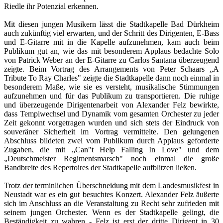
Riedle ihr Potenzial erkennen.
Mit diesen jungen Musikern lässt die Stadtkapelle Bad Dürkheim
auch zukünftig viel erwarten, und der Schritt des Dirigenten, E-Bass
und E-Gitarre mit in die Kapelle aufzunehmen, kam auch beim
Publikum gut an, wie das mit besonderem Applaus bedachte Solo
von Patrick Weber an der E-Gitarre zu Carlos Santana überzeugend
zeigte. Beim Vortrag des Arrangements von Peter Schaars „A
Tribute To Ray Charles" zeigte die Stadtkapelle dann noch einmal in
besonderem Maße, wie sie es versteht, musikalische Stimmungen
aufzunehmen und für das Publikum zu transportieren. Die ruhige
und überzeugende Dirigentenarbeit von Alexander Felz bewirkte,
dass Tempiwechsel und Dynamik vom gesamten Orchester zu jeder
Zeit gekonnt vorgetragen wurden und sich stets der Eindruck von
souveräner Sicherheit im Vortrag vermittelte. Den gelungenen
Abschluss bildeten zwei vom Publikum durch Applaus geforderte
Zugaben, die mit „Can"t Help Falling In Love" und dem
„Deutschmeister Regimentsmarsch" noch einmal die große
Bandbreite des Repertoires der Stadtkapelle aufblitzen ließen.
Trotz der terminlichen Überschneidung mit dem Landesmusikfest in
Neustadt war es ein gut besuchtes Konzert. Alexander Felz äußerte
sich im Anschluss an die Veranstaltung zu Recht sehr zufrieden mit
seinem jungen Orchester. Wenn es der Stadtkapelle gelingt, die
Beständigkeit zu wahren - Felz ist erst der dritte Dirigent in 30