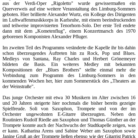
aus der Verdi-Oper „Rigoletto" wurde gewissermaßen ein
Querverweis auf eine weitere Veranstaltung des Limburg-Sommers
geboten. Hier brillierte Alexander Wurtz, ein Kollege des Dirigenten
im Luftwaffenmusikkorps in Karlsruhe, mit einem beeindruckenden
und teilweise improvisierten Tenorhorn-Solo. Der erste Teil endete
dann mit dem „Kometenflug", einem Konzertmarsch des 1970
geborenen Komponisten Alexander Pfluger.
Im zweiten Teil des Programms veränderte die Kapelle ihr bis dahin
schon überzeugendes Auftreten hin zu Rock, Pop und Blues.
Medleys von Santana, Ray Charles und Herbert Grönemeyer
bildeten die Basis. Ein weiteres Medley mit bekannten
Kompositionen der „Blues Brothers" stellte einmal mehr die
Verbindung zum Programm des Limburg-Sommers in den
kommenden Wochen her, hier zum Sommerstück des „Theaters an
der Weinstraße".
Das junge Orchester mit etwa 30 Musikern im Alter zwischen 16
und 20 Jahren steigerte hier nochmals die bisher bereits gezeigte
Spielfreude. Soli von Saxophon, Trompete und von der im
Orchester ungewohnten E-Gitarre überzeugten. Neben den
Routiniers Rudolf Riedle am Saxophon und Thomas Günther an der
Trompete konnte auch der Nachwuchs der Stadtkapelle zeigen, was
er kann. Katharina Arens und Sabine Weber am Saxophon sowie
Janine Gruß an der Trompete ließen ebenso wie der Gitarrist Patrick