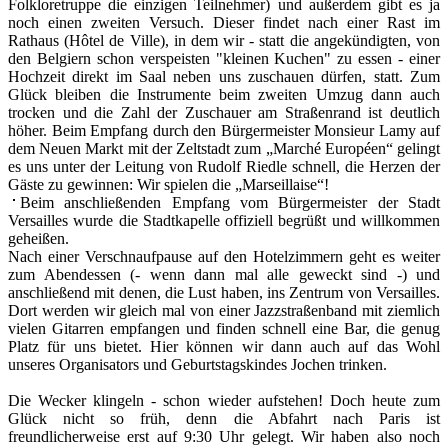
Folkloretruppe die einzigen Teilnehmer) und außerdem gibt es ja
noch einen zweiten Versuch. Dieser findet nach einer Rast im
Rathaus (Hôtel de Ville), in dem wir - statt die angekündigten, von
den Belgiern schon verspeisten "kleinen Kuchen" zu essen - einer
Hochzeit direkt im Saal neben uns zuschauen dürfen, statt. Zum
Glück bleiben die Instrumente beim zweiten Umzug dann auch
trocken und die Zahl der Zuschauer am Straßenrand ist deutlich
höher. Beim Empfang durch den Bürgermeister Monsieur Lamy auf
dem Neuen Markt mit der Zeltstadt zum „Marché Européen“ gelingt
es uns unter der Leitung von Rudolf Riedle schnell, die Herzen der
Gäste zu gewinnen: Wir spielen die „Marseillaise“!
Beim anschließenden Empfang vom Bürgermeister der Stadt
Versailles wurde die Stadtkapelle offiziell begrüßt und willkommen
geheißen.
Nach einer Verschnaufpause auf den Hotelzimmern geht es weiter
zum Abendessen (- wenn dann mal alle geweckt sind -) und
anschließend mit denen, die Lust haben, ins Zentrum von Versailles.
Dort werden wir gleich mal von einer Jazzstraßenband mit ziemlich
vielen Gitarren empfangen und finden schnell eine Bar, die genug
Platz für uns bietet. Hier können wir dann auch auf das Wohl
unseres Organisators und Geburtstagskindes Jochen trinken.
Die Wecker klingeln - schon wieder aufstehen! Doch heute zum
Glück nicht so früh, denn die Abfahrt nach Paris ist
freundlicherweise erst auf 9:30 Uhr gelegt. Wir haben also noch