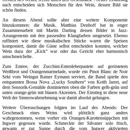
nach entscheiden sich Menschen für den Wein, dessen Bild sie
schön finden.
An diesem Abend sollte aber eine weitere Komponente
hinzukommen: die Musik. Matthias Denhoff hat in enger
Zusammenarbeit mit Martin Darting dessen Bilder in Jazz-
Arrangements mit den passenden Klangfarben umgesetzt. Ebenso
raffiniert wie diese musikalischen Stücke waren die Speisen
komponiert, damit die Gäste selbst entscheiden konnten, welcher
Wein dazu der „Kick“ war oder das Gericht eher harmonisch
umschmeichelte.
Zum Entree, der Zucchini-Entenleberpastete auf geröstetem
Weißbrot und Orangenmarmelade, wurde ein Pinot Blanc de Noir
Sekt vom Weingut Rainer Eymann serviert, die Band spielte den
entspannten Bossa Nova „Lucky Southern“ von Keith Jarret, auf
dem Sensorik-Gemälde dominierten oben die Farben gelb-grün und
unten orange-grün mit blauen Akzenten. Der Einstieg in diese neue
Welt der Sinneswahrnehmung war damit absolut gelungen.
Weitere Überraschungen folgten im Lauf des Abends: Der
Geschmack eines Weins wird plötzlich ganz anders
wahrgenommen, wenn vorher ein Orangen-Karottensüppchen mit
Ingwer gegessen wurde. Schmeckte der Silvaner solo frisch,
gewann er zur Suppe durch die vom Ingwer aktivierten