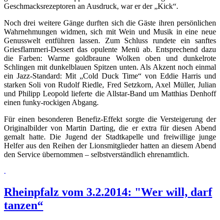
Geschmacksrezeptoren an Ausdruck, war er der „Kick“.
Noch drei weitere Gänge durften sich die Gäste ihren persönlichen
Wahrnehmungen widmen, sich mit Wein und Musik in eine neue
Genusswelt entführen lassen. Zum Schluss rundete ein sanftes
Griesflammeri-Dessert das opulente Menü ab. Entsprechend dazu
die Farben: Warme goldbraune Wolken oben und dunkelrote
Schlingen mit dunkelblauen Spitzen unten. Als Akzent noch einmal
ein Jazz-Standard: Mit „Cold Duck Time“ von Eddie Harris und
starken Soli von Rudolf Riedle, Fred Setzkorn, Axel Müller, Julian
und Philipp Leopold lieferte die Allstar-Band um Matthias Denhoff
einen funky-rockigen Abgang.
Für einen besonderen Benefiz-Effekt sorgte die Versteigerung der
Originalbilder von Martin Darting, die er extra für diesen Abend
gemalt hatte. Die Jugend der Stadtkapelle und freiwillige junge
Helfer aus den Reihen der Lionsmitglieder hatten an diesem Abend
den Service übernommen – selbstverständlich ehrenamtlich.
.
Rheinpfalz vom 3.2.2014: "Wer will, darf
tanzen“