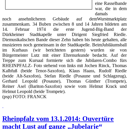
eine Rasselbande
war, die in dem
damals
noch ansehnlicheren Gebäude auf demWurstmarktplatz
zusammenkam. 34 Buben zwischen 8 und 14 Jahren bildeten am
14. Februar 1974 die erste Jugend-Big-Band der
Dürkheimer Stadtkapelle unter Dirigent Siegfried Riedle.
Diemusikalischen Bande dieser Zehn haben bis heute gehalten, alle
musizieren noch gemeinsam in der Stadtkapelle. BeimJubiläumsball
im Kurhaus (wir berichteten gestern) wurden sie von
Bürgermeister Lutz mit einer Ehrenurkunde bedacht. Auf der
Treppe zum Kursaal formierte sich die Jubilaren-Combo fürs
RHEINPFALZ- Foto stehend von links mit Jochen Rinck, Thomas
Kalbfuß (beide Tenor-Saxofon), Klaus Haass, Rudolf Riedle
(beide Alt-Saxofon), Stefan Riedle (Posaune und Schlagzeug),
Gerhard Leopold (Posaune), Thomas Günther (Trompete),
Reiner Asel (Bariton-Saxofon) sowie vorn Helmut Krack und
Helmut Leopold (beide Trompete).
(psp) FOTO: FRANCK
.
Rheinpfalz vom 13.1.2014: Ouvertüre
macht Lust auf ganze „Jubelarie“