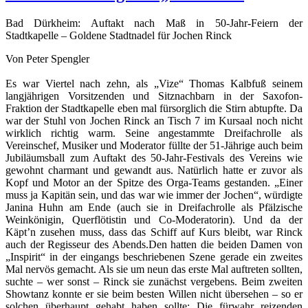
Bad Dürkheim: Auftakt nach Maß in 50-Jahr-Feiern der
Stadtkapelle – Goldene Stadtnadel für Jochen Rinck
Von Peter Spengler
Es war Viertel nach zehn, als „Vize“ Thomas Kalbfuß seinem
langjährigen Vorsitzenden und Sitznachbarn in der Saxofon-
Fraktion der Stadtkapelle eben mal fürsorglich die Stirn abtupfte. Da
war der Stuhl von Jochen Rinck an Tisch 7 im Kursaal noch nicht
wirklich richtig warm. Seine angestammte Dreifachrolle als
Vereinschef, Musiker und Moderator füllte der 51-Jährige auch beim
Jubiläumsball zum Auftakt des 50-Jahr-Festivals des Vereins wie
gewohnt charmant und gewandt aus. Natürlich hatte er zuvor als
Kopf und Motor an der Spitze des Orga-Teams gestanden. „Einer
muss ja Kapitän sein, und das war wie immer der Jochen“, würdigte
Janina Huhn am Ende (auch sie in Dreifachrolle als Pfälzische
Weinkönigin, Querflötistin und Co-Moderatorin). Und da der
Käpt’n zusehen muss, dass das Schiff auf Kurs bleibt, war Rinck
auch der Regisseur des Abends.Den hatten die beiden Damen von
„Inspirit“ in der eingangs beschriebenen Szene gerade ein zweites
Mal nervös gemacht. Als sie um neun das erste Mal auftreten sollten,
suchte – wer sonst – Rinck sie zunächst vergebens. Beim zweiten
Showtanz konnte er sie beim besten Willen nicht übersehen – so er
solchen überhaupt gehabt haben sollte: Die fürwahr reizenden