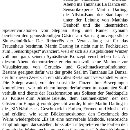
Abend ins Tanzhaus La Danza ein.
Sensorikexperte Martin Darting,
die Allstar-Band der Stadtkapelle
unter der Leitung von Matthias
Denhoff und die ideenreichen
Speisenvariationen von Stephan Berg und Rainer Eymann
bereiteten den genussfreudigen Gästen am Samstag unvergessliche
Sinneseindrücke Der Reinerlös der Veranstaltung ist für das
Frauenhaus bestimmt. Martin Darting ist nicht nur in Fachkreisen
zum „Sensorikpapst“ avanciert, weil er sich als ausgebildeter Winzer
voll und ganz seinem Synästhesie-Konzept verschrieben hat. An
diesem Abend demonstrierte er eindrucksvoll seine Methode zur
Visualisierung von Geruchs- und Geschmacksempfindungen.
Bestens geeignet dafür war der große Saal im Tanzhaus La Danza,
der für diesen Zweck in ein stilvolles Restaurant verwandelt wurde.
Die Spiegelwand, vor der sonst die Tänzer ihre Bewegungen
kontrollieren, war mit einem burgunderfarbenen transparenten Stoff
verhüllt und diente der Jazzformation aus Solisten der Stadtkapelle
als Kulisse.Zum Amuse-Gueule, dem Gaumenkitzler, der den
Gästen am Eingang vorab gereicht wurde, führte Martin Darting in
die „SINNästhesie - Geschmack in Farben, Formen und Musik“ ein
und erklärte, wie seine Bildkompositionen den Geschmack des
Weins wiedergeben: „Es ist eine nonverbale Methode, sensorische
Empfindungen darzustellen, links oben interpretieren die Farben den
Geruch des Weins, rechts unten den Geschmack“. Seiner Erfahrung