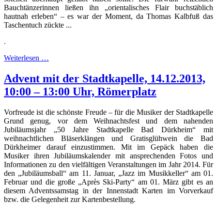
Bauchtänzerinnen ließen ihn „orientalisches Flair buchstäblich
hautnah erleben“ – es war der Moment, da Thomas Kalbfuß das
Taschentuch zückte ...
.
Weiterlesen …
Advent mit der Stadtkapelle, 14.12.2013,
10:00 – 13:00 Uhr, Römerplatz
Vorfreude ist die schönste Freude – für die Musiker der Stadtkapelle
Grund genug, vor dem Weihnachtsfest und dem nahenden
Jubiläumsjahr „50 Jahre Stadtkapelle Bad Dürkheim“ mit
weihnachtlichen Bläserklängen und Gratisglühwein die Bad
Dürkheimer darauf einzustimmen. Mit im Gepäck haben die
Musiker ihren Jubiläumskalender mit ansprechenden Fotos und
Informationen zu den vielfältigen Veranstaltungen im Jahr 2014. Für
den „Jubiläumsball“ am 11. Januar, „Jazz im Musikkeller“ am 01.
Februar und die große „Après Ski-Party“ am 01. März gibt es an
diesem Adventssamstag in der Innenstadt Karten im Vorverkauf
bzw. die Gelegenheit zur Kartenbestellung.
.