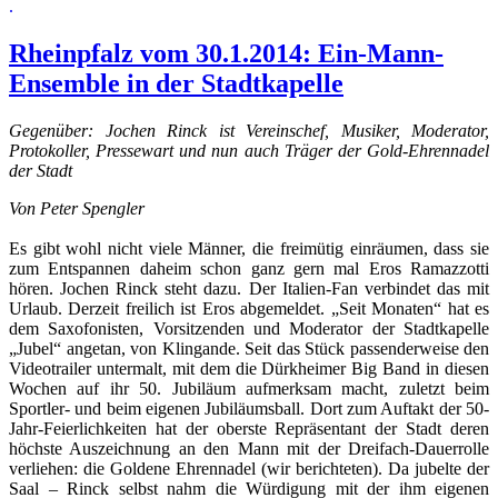
.
Rheinpfalz vom 30.1.2014: Ein-Mann-
Ensemble in der Stadtkapelle
Gegenüber: Jochen Rinck ist Vereinschef, Musiker, Moderator,
Protokoller, Pressewart und nun auch Träger der Gold-Ehrennadel
der Stadt
Von Peter Spengler
Es gibt wohl nicht viele Männer, die freimütig einräumen, dass sie
zum Entspannen daheim schon ganz gern mal Eros Ramazzotti
hören. Jochen Rinck steht dazu. Der Italien-Fan verbindet das mit
Urlaub. Derzeit freilich ist Eros abgemeldet. „Seit Monaten“ hat es
dem Saxofonisten, Vorsitzenden und Moderator der Stadtkapelle
„Jubel“ angetan, von Klingande. Seit das Stück passenderweise den
Videotrailer untermalt, mit dem die Dürkheimer Big Band in diesen
Wochen auf ihr 50. Jubiläum aufmerksam macht, zuletzt beim
Sportler- und beim eigenen Jubiläumsball. Dort zum Auftakt der 50-
Jahr-Feierlichkeiten hat der oberste Repräsentant der Stadt deren
höchste Auszeichnung an den Mann mit der Dreifach-Dauerrolle
verliehen: die Goldene Ehrennadel (wir berichteten). Da jubelte der
Saal – Rinck selbst nahm die Würdigung mit der ihm eigenen