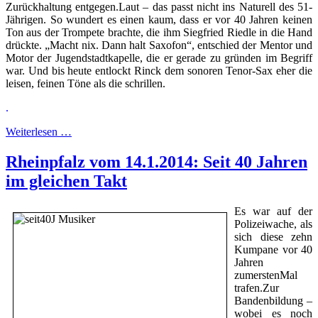
Zurückhaltung entgegen.Laut – das passt nicht ins Naturell des 51-
Jährigen. So wundert es einen kaum, dass er vor 40 Jahren keinen
Ton aus der Trompete brachte, die ihm Siegfried Riedle in die Hand
drückte. „Macht nix. Dann halt Saxofon“, entschied der Mentor und
Motor der Jugendstadtkapelle, die er gerade zu gründen im Begriff
war. Und bis heute entlockt Rinck dem sonoren Tenor-Sax eher die
leisen, feinen Töne als die schrillen.
.
Weiterlesen …
Rheinpfalz vom 14.1.2014: Seit 40 Jahren
im gleichen Takt
Es war auf der
Polizeiwache, als
sich diese zehn
Kumpane vor 40
Jahren
zumerstenMal
trafen.Zur
Bandenbildung –
wobei es noch