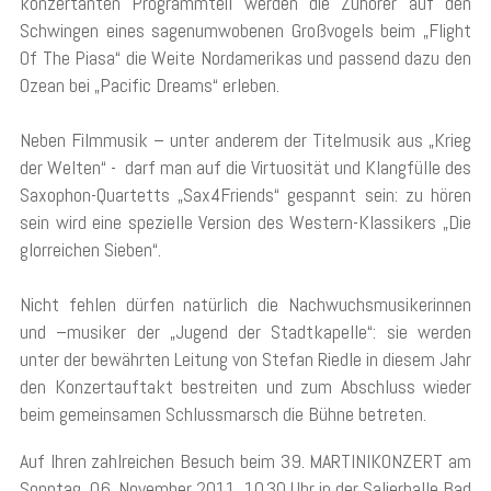
konzertanten Programmteil werden die Zuhörer auf den
Schwingen eines sagenumwobenen Großvogels beim „Flight
Of The Piasa“ die Weite Nordamerikas und passend dazu den
Ozean bei „Pacific Dreams“ erleben.
Neben Filmmusik – unter anderem der Titelmusik aus „Krieg
der Welten“ - darf man auf die Virtuosität und Klangfülle des
Saxophon-Quartetts „Sax4Friends“ gespannt sein: zu hören
sein wird eine spezielle Version des Western-Klassikers „Die
glorreichen Sieben“.
Nicht fehlen dürfen natürlich die Nachwuchsmusikerinnen
und –musiker der „Jugend der Stadtkapelle“: sie werden
unter der bewährten Leitung von Stefan Riedle in diesem Jahr
den Konzertauftakt bestreiten und zum Abschluss wieder
beim gemeinsamen Schlussmarsch die Bühne betreten.
Auf Ihren zahlreichen Besuch beim 39. MARTINIKONZERT am
Sonntag, 06. November 2011, 10.30 Uhr in der Salierhalle Bad